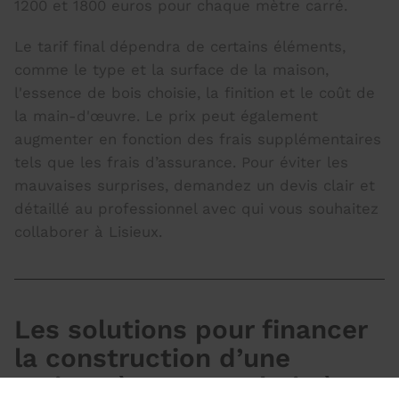
1200 et 1800 euros pour chaque mètre carré.
Le tarif final dépendra de certains éléments,
comme le type et la surface de la maison,
l'essence de bois choisie, la finition et le coût de
la main-d'œuvre. Le prix peut également
augmenter en fonction des frais supplémentaires
tels que les frais d’assurance. Pour éviter les
mauvaises surprises, demandez un devis clair et
détaillé au professionnel avec qui vous souhaitez
collaborer à Lisieux.
Les solutions pour financer
la construction d’une
maison à ossature bois à