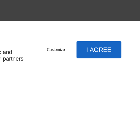
I AGREE
Customize
c and
r partners