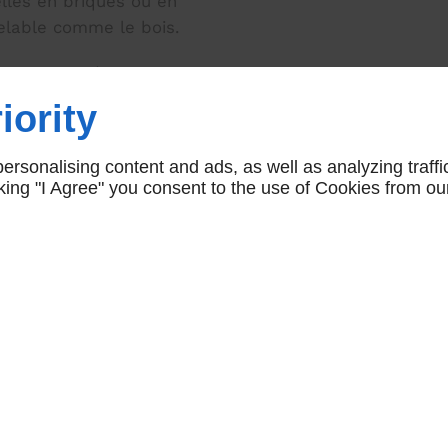
lles en briques ou en
elable comme le bois.
tre maison à Lisieux,
sant de plus 10 ans
iority
structures en bois,
omplexité de votre
rsonalising content and ads, as well as analyzing traffi
icking "I Agree" you consent to the use of Cookies from ou