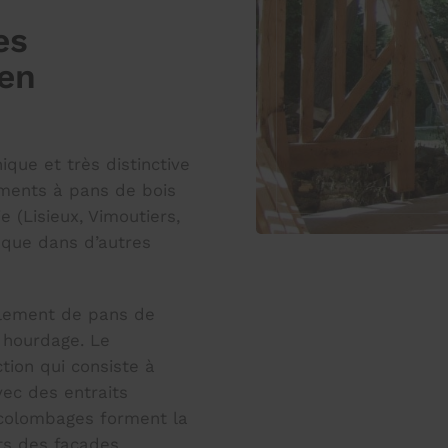
es
 en
que et très distinctive
timents à pans de bois
 (Lisieux, Vimoutiers,
que dans d’autres
lement de pans de
 hourdage. Le
tion qui consiste à
vec des entraits
s colombages forment la
ts des façades.